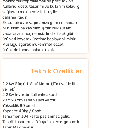
makinemizi topraklamalı bir prize takınız.​
Kullanıcı dostu tasarımı ve kullanım kolaylığı
sağlayan makinemiz tek tuş ile
çalışmaktadır.
Ekstra bir ayar yapmanıza gerek olmadan
huni kısmına kavrulmuş tahinlik susam
yada kavrulmuş nemsiz fındık, fıstık gibi
ürünleri koyarak üretime başlayabilirsiniz.​
Musluğu açarak mükemmel lezzetli
ürünlerin tadına bakabilirsiniz.
Teknik Özellikler
2.2 Kw Güçlü 1. Sınıf Motor. (Türkiye'de ilk
ve Tek)
2.2 Kw İnvertör Kullanılmaktadır
28 x 28 cm Taban alanı vardır.
Yükseklik 80 cm dir.
Kapasite 40kg / Saat
Tamamen 304 kalite paslanmaz çelik.
Tescilli tasarımı ile Dünya'nın en ergonomik
Tahin Makinesidir.